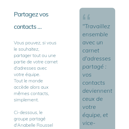
Partagez vos
contacts …
"Travaillez
ensemble
avec un
Vous pouvez, si vous
le souhaitez,
carnet
partager tout ou une
d'adresses
partie de votre carnet
partagé :
d'adresses avec
vos
votre équipe.
Tout le monde
contacts
accède alors aux
deviennent
mêmes contacts,
ceux de
simplement.
votre
Ci-dessous, le
équipe, et
groupe partagé
vice-
d'Anabelle Roussel